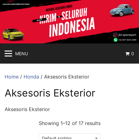
jakartasparepart
Langsung
ke
Aksesoris
konten
Mobil
Online
MENU
0
Home
/
Honda
/ Aksesoris Eksterior
Aksesoris Eksterior
Aksesoris Eksterior
Showing 1–12 of 17 results