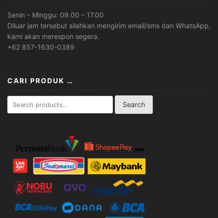
Senin – Minggu: 09.00 – 17.00
Diluar jam tersebut silahkan mengirim email/sms dan WhatsApp,
kami akan merespon segera.
+62 857-1630-0389
CARI PRODUK …
Search
Search
for: