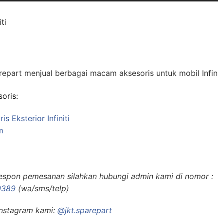
iti
epart menjual berbagai macam aksesoris untuk mobil Infini
soris:
is Eksterior Infiniti
m
respon pemesanan silahkan hubungi admin kami di nomor :
0389
(wa/sms/telp)
Instagram kami:
@jkt.sparepart