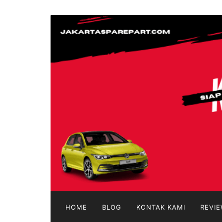
Langsung
ke
jakartasparepart
konten
Aksesoris
Mobil
Online
HOME
BLOG
KONTAK KAMI
REVIE