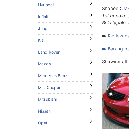
Hyundai
Shopee :
Ja
Tokopedia: 
Infiniti
Bukalapak: 
Jeep
➡️
Review da
Kia
➡️ Barang p
Land Rover
Showing all 
Mazda
Mercedes Benz
Mini Cooper
Mitsubishi
Nissan
Opel