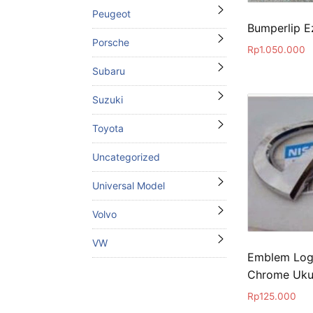
Peugeot
Bumperlip Ez
Porsche
Rp
1.050.000
Subaru
Suzuki
Toyota
Uncategorized
Universal Model
Volvo
VW
Emblem Logo
Chrome Uku
Rp
125.000