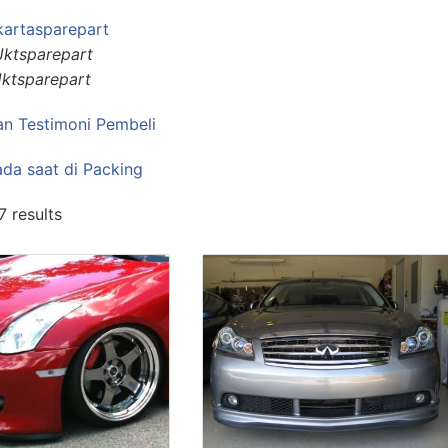
kartasparepart
Jktsparepart
Jktsparepart
n Testimoni Pembeli
ada saat di Packing
7 results