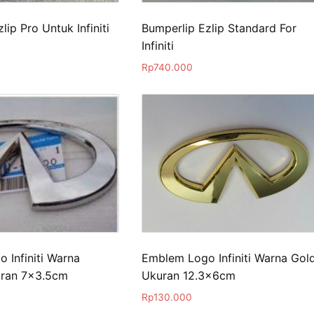
lip Pro Untuk Infiniti
Bumperlip Ezlip Standard For
Infiniti
Rp
740.000
 Infiniti Warna
Emblem Logo Infiniti Warna Gol
ran 7×3.5cm
Ukuran 12.3x6cm
Rp
130.000