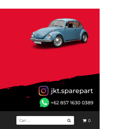
CARI
0
UNTUK: