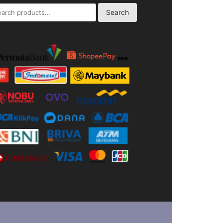
rch
Search