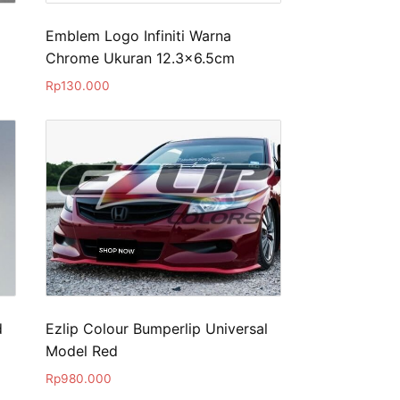
Emblem Logo Infiniti Warna
Chrome Ukuran 12.3×6.5cm
Rp
130.000
d
Ezlip Colour Bumperlip Universal
Model Red
Rp
980.000