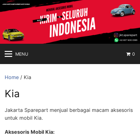
jakartasparepart
Langsung
ke
Aksesoris
konten
Mobil
Online
MENU
0
Home
/ Kia
Kia
Jakarta Sparepart menjual berbagai macam aksesoris
untuk mobil Kia.
Aksesoris Mobil Kia: