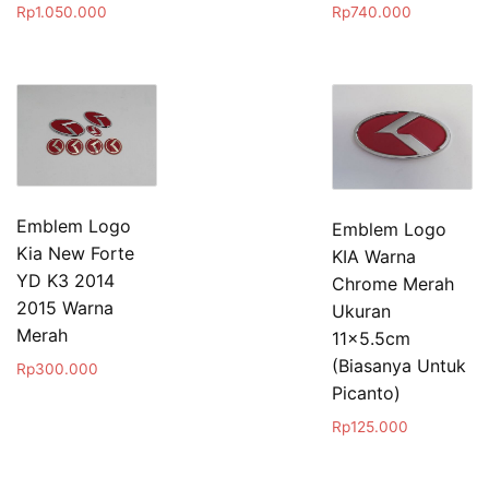
Rp
1.050.000
Rp
740.000
Emblem Logo
Emblem Logo
Kia New Forte
KIA Warna
YD K3 2014
Chrome Merah
2015 Warna
Ukuran
Merah
11×5.5cm
(Biasanya Untuk
Rp
300.000
Picanto)
Rp
125.000