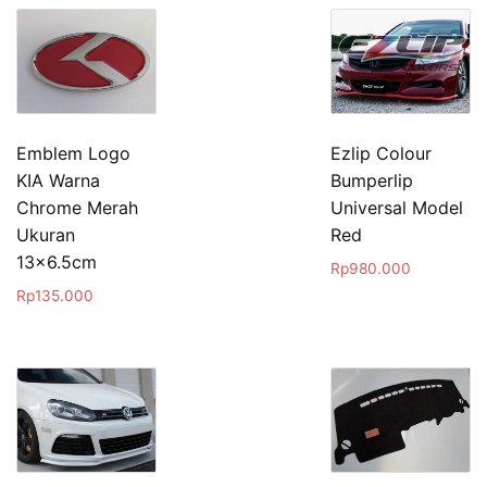
Emblem Logo
Ezlip Colour
KIA Warna
Bumperlip
Chrome Merah
Universal Model
Ukuran
Red
13×6.5cm
Rp
980.000
Rp
135.000