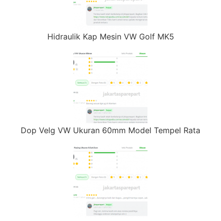
Hidraulik Kap Mesin VW Golf MK5
Dop Velg VW Ukuran 60mm Model Tempel Rata