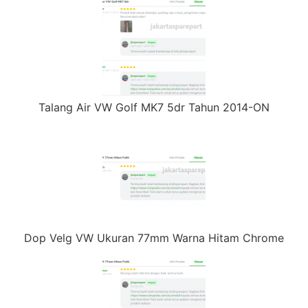
Talang Air VW Golf MK7 5dr Tahun 2014-ON
Dop Velg VW Ukuran 77mm Warna Hitam Chrome