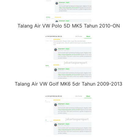
Talang Air VW Polo 5D MK5 Tahun 2010-ON
Talang Air VW Golf MK6 5dr Tahun 2009-2013