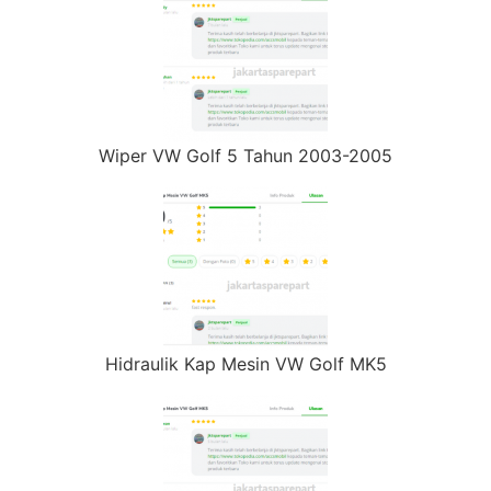
Wiper VW Golf 5 Tahun 2003-2005
Hidraulik Kap Mesin VW Golf MK5