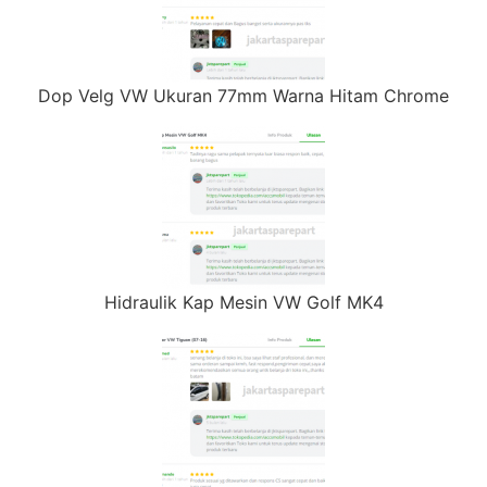
Dop Velg VW Ukuran 77mm Warna Hitam Chrome
Hidraulik Kap Mesin VW Golf MK4