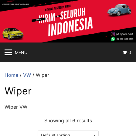
jakartasparepart
Langsung
ke
Aksesoris
konten
Mobil
Online
MENU
0
Home
/
VW
/ Wiper
Wiper
Wiper VW
Showing all 6 results