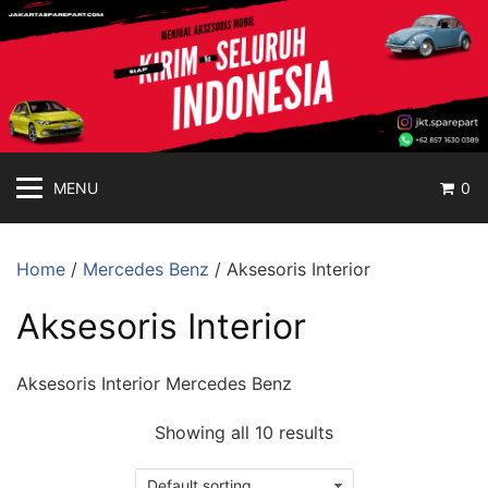
jakartasparepart
Langsung
ke
Aksesoris
konten
Mobil
Online
MENU
0
Home
/
Mercedes Benz
/ Aksesoris Interior
Aksesoris Interior
Aksesoris Interior Mercedes Benz
Showing all 10 results