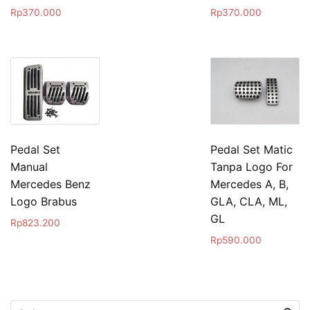
Rp
370.000
Rp
370.000
Pedal Set
Pedal Set Matic
Manual
Tanpa Logo For
Mercedes Benz
Mercedes A, B,
Logo Brabus
GLA, CLA, ML,
GL
Rp
823.200
Rp
590.000
Cari