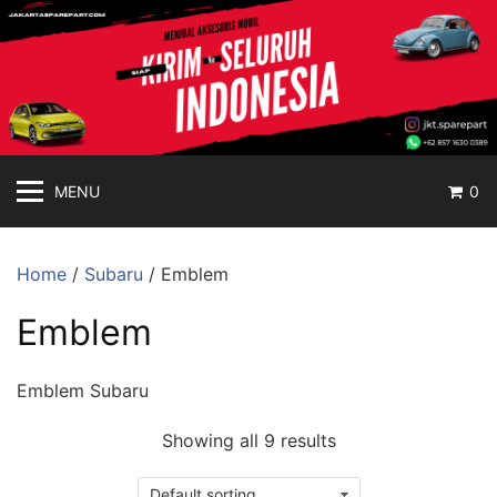
jakartasparepart
Langsung
ke
Aksesoris
konten
Mobil
Online
MENU
0
Home
/
Subaru
/ Emblem
Emblem
Emblem Subaru
Showing all 9 results