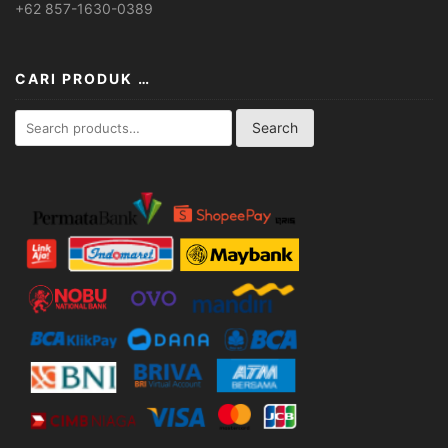
+62 857-1630-0389
CARI PRODUK …
Search
Search
for: