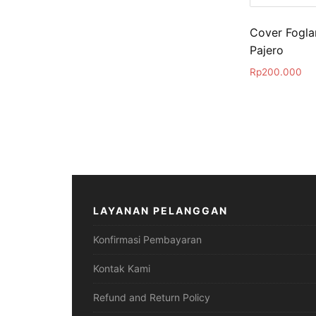
Cover Fogla
Pajero
Rp
200.000
LAYANAN PELANGGAN
Konfirmasi Pembayaran
Kontak Kami
Refund and Return Policy