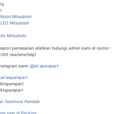
lg
m
 Mobil Mitsubishi
LED Mitsubishi
Air Mitsubishi
respon pemesanan silahkan hubungi admin kami di nomor :
0389
(wa/sms/telp)
Instagram kami:
@jkt.sparepart
kartasparepart
Jktsparepart
Jktsparepart
n Testimoni Pembeli
ada saat di Packing