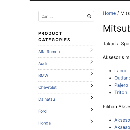
Home
/ Mits
Cari
untuk:
Mitsub
PRODUCT
CATEGORIES
Jakarta Spa
Alfa Romeo
Aksesoris mo
Audi
Lancer
BMW
Outlan
Pajero
Chevrolet
Triton
Daihatsu
Pilihan Akse
Ford
Aksesor
Honda
Aksesor