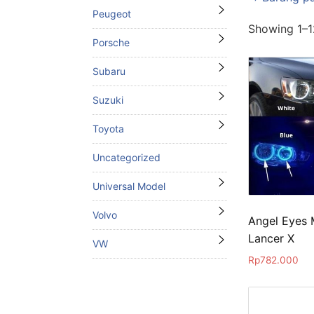
Peugeot
Showing 1–12
Porsche
Subaru
Suzuki
Toyota
Uncategorized
Universal Model
Volvo
Angel Eyes M
Lancer X
VW
Rp
782.000