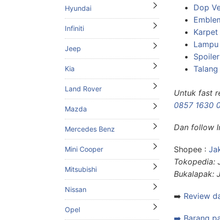
Dop Ve
Hyundai
Emble
Infiniti
Karpet
Lampu 
Jeep
Spoiler
Talang 
Kia
Land Rover
Untuk fast 
0857 1630 
Mazda
Dan follow 
Mercedes Benz
Shopee :
Ja
Mini Cooper
Tokopedia: 
Mitsubishi
Bukalapak: 
Nissan
➡️
Review da
Opel
➡️ Barang p