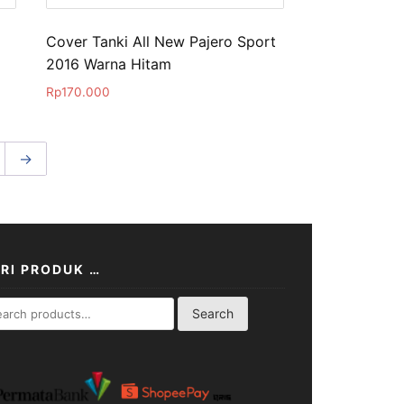
Cover Tanki All New Pajero Sport
2016 Warna Hitam
Rp
170.000
→
RI PRODUK …
rch
Search