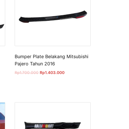
Bumper Plate Belakang Mitsubishi
Pajero Tahun 2016
Original
Current
Rp
1.700.000
Rp
1.403.000
price
price
was:
is:
Rp1.700.000.
Rp1.403.000.