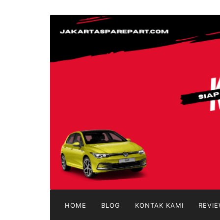
Langsung
ke
jakartasparepart
konten
Aksesoris
Mobil
Online
HOME
BLOG
KONTAK KAMI
REVIE