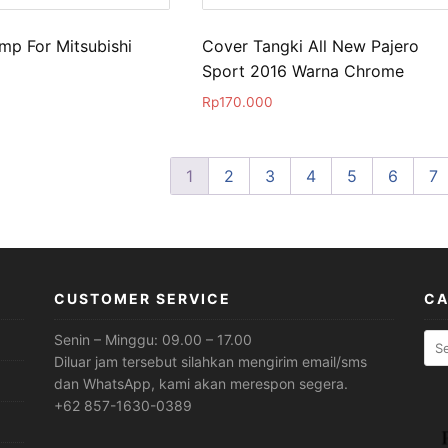
mp For Mitsubishi
Cover Tangki All New Pajero
Sport 2016 Warna Chrome
Rp
170.000
1
2
3
4
5
6
7
CUSTOMER SERVICE
CA
Sea
Senin – Minggu: 09.00 – 17.00
for:
Diluar jam tersebut silahkan mengirim email/sms
dan WhatsApp, kami akan merespon segera.
+62 857-1630-0389