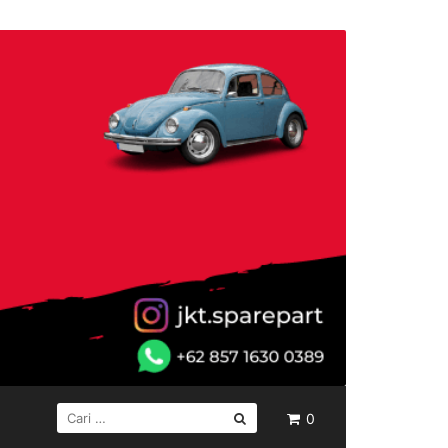
CARI
0
UNTUK: