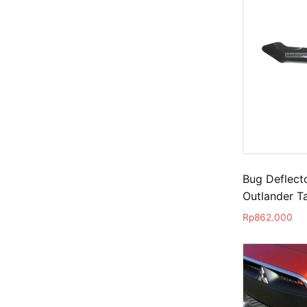
Bug Deflecto
Outlander T
Rp
862.000