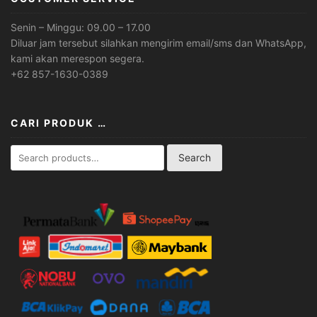
Senin – Minggu: 09.00 – 17.00
Diluar jam tersebut silahkan mengirim email/sms dan WhatsApp,
kami akan merespon segera.
+62 857-1630-0389
CARI PRODUK …
Search
Search
for: