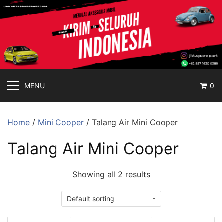
jakartasparepart
Langsung
ke
Aksesoris
konten
Mobil
Online
MENU
0
Home
/
Mini Cooper
/ Talang Air Mini Cooper
Talang Air Mini Cooper
Showing all 2 results