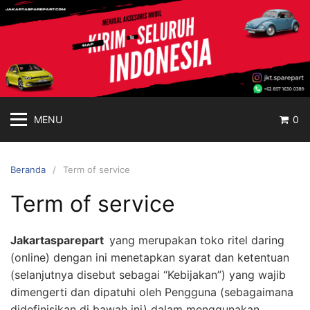
jakartasparepart
Langsung
ke
Aksesoris
konten
Mobil
Online
MENU
0
Beranda
Term of service
Term of service
Jakartasparepart
yang merupakan toko ritel daring
(online) dengan ini menetapkan syarat dan ketentuan
(selanjutnya disebut sebagai “Kebijakan”) yang wajib
dimengerti dan dipatuhi oleh Pengguna (sebagaimana
didefinisikan di bawah ini) dalam menggunakan