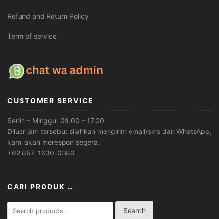
Refund and Return Policy
Term of service
CUSTOMER SERVICE
Senin – Minggu: 09.00 – 17.00
Diluar jam tersebut silahkan mengirim email/sms dan WhatsApp,
kami akan merespon segera.
+62 857-1630-0389
CARI PRODUK …
Search
Search
for: