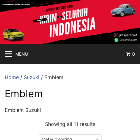
jakartasparepart
Langsung
ke
Aksesoris
konten
Mobil
Online
MENU
0
Home
/
Suzuki
/ Emblem
Emblem
Emblem Suzuki
Showing all 11 results