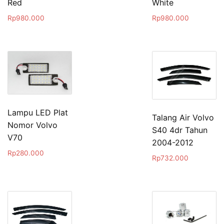
Red
White
Rp
980.000
Rp
980.000
Lampu LED Plat
Talang Air Volvo
Nomor Volvo
S40 4dr Tahun
V70
2004-2012
Rp
280.000
Rp
732.000