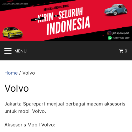
jakartasparepart
Langsung
ke
Aksesoris
konten
Mobil
Online
MENU
0
Home
/ Volvo
Volvo
Jakarta Sparepart menjual berbagai macam aksesoris
untuk mobil Volvo.
Aksesoris Mobil Volvo: