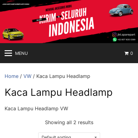
jakartasparepart
Langsung
ke
Aksesoris
konten
Mobil
Online
MENU
0
Home
/
VW
/ Kaca Lampu Headlamp
Kaca Lampu Headlamp
Kaca Lampu Headlamp VW
Showing all 2 results