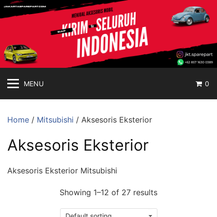
jakartasparepart
Langsung
ke
Aksesoris
konten
Mobil
Online
MENU
0
Home
/
Mitsubishi
/ Aksesoris Eksterior
Aksesoris Eksterior
Aksesoris Eksterior Mitsubishi
Showing 1–12 of 27 results