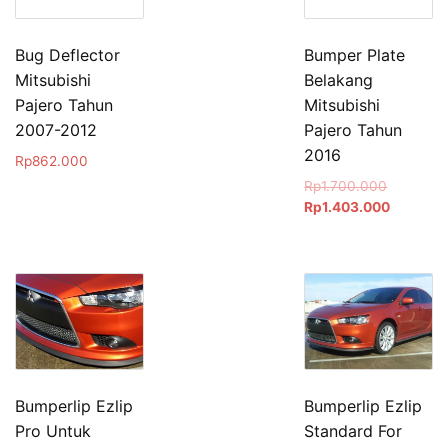
Bug Deflector
Bumper Plate
Mitsubishi
Belakang
Pajero Tahun
Mitsubishi
2007-2012
Pajero Tahun
2016
Rp
862.000
Original
Rp
1.700.000
price
Current
Rp
1.403.000
was:
price
Rp1.700.
is:
Rp1.403
Bumperlip Ezlip
Bumperlip Ezlip
Pro Untuk
Standard For