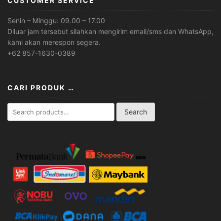
CUSTOMER SERVICE
Senin – Minggu: 09.00 – 17.00
Diluar jam tersebut silahkan mengirim email/sms dan WhatsApp,
kami akan merespon segera.
+62 857-1630-0389
CARI PRODUK …
Search
Search
for: