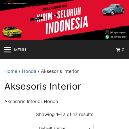
jakartasparepart
Langsung
ke
Aksesoris
konten
Mobil
Online
MENU
0
Home
/
Honda
/ Aksesoris Interior
Aksesoris Interior
Aksesoris Interior Honda
Showing 1–12 of 17 results