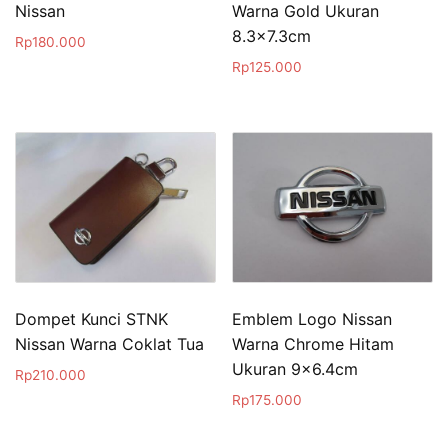
Nissan
Warna Gold Ukuran
8.3×7.3cm
Rp
180.000
Rp
125.000
Dompet Kunci STNK
Emblem Logo Nissan
Nissan Warna Coklat Tua
Warna Chrome Hitam
Ukuran 9×6.4cm
Rp
210.000
Rp
175.000