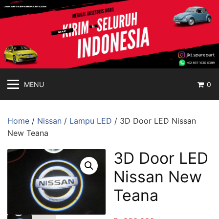
jakartasparepart
Langsung
ke
Aksesoris
konten
Mobil
Online
MENU
0
Home
/
Nissan
/
Lampu LED
/ 3D Door LED Nissan
New Teana
3D Door LED
Nissan New
Teana