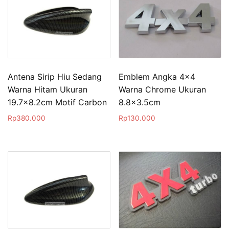
Antena Sirip Hiu Sedang
Emblem Angka 4×4
Warna Hitam Ukuran
Warna Chrome Ukuran
19.7×8.2cm Motif Carbon
8.8×3.5cm
Rp
380.000
Rp
130.000