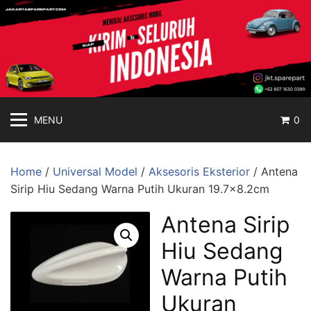
jakartasparepart
Langsung
ke
Aksesoris
konten
Mobil
Online
MENU
0
Home
/
Universal Model
/
Aksesoris Eksterior
/ Antena
Sirip Hiu Sedang Warna Putih Ukuran 19.7×8.2cm
Antena Sirip
Hiu Sedang
Warna Putih
Ukuran