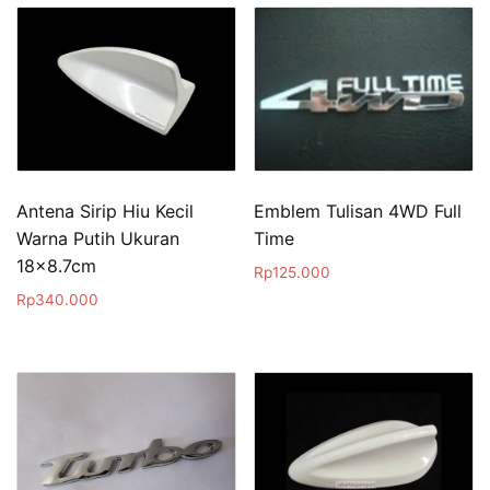
Antena Sirip Hiu Kecil
Emblem Tulisan 4WD Full
Warna Putih Ukuran
Time
18×8.7cm
Rp
125.000
Rp
340.000