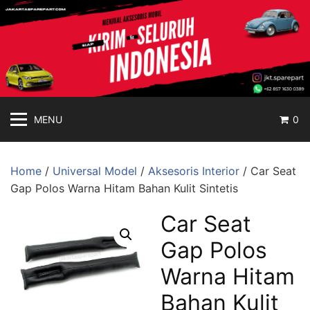
jakartasparepart
Langsung
ke
Aksesoris
konten
Mobil
Online
MENU
0
Home
/
Universal Model
/
Aksesoris Interior
/ Car Seat
Gap Polos Warna Hitam Bahan Kulit Sintetis
Car Seat
Gap Polos
Warna Hitam
Bahan Kulit