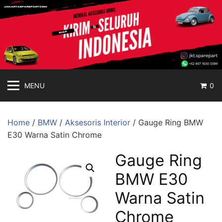
jakartasparepart
Langsung
ke
Aksesoris
konten
Mobil
Online
MENU
0
Home
/
BMW
/
Aksesoris Interior
/ Gauge Ring BMW
E30 Warna Satin Chrome
Gauge Ring
BMW E30
Warna Satin
Chrome