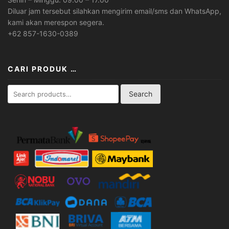
Diluar jam tersebut silahkan mengirim email/sms dan WhatsApp,
kami akan merespon segera.
+62 857-1630-0389
CARI PRODUK …
Search
Search
for: