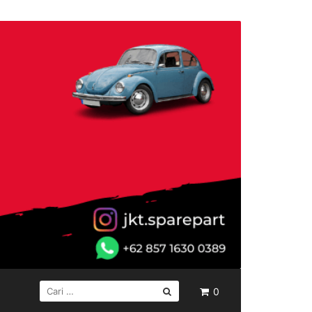
CARI
0
UNTUK: