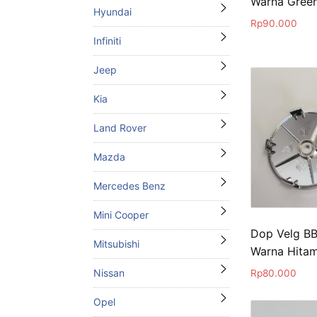
Warna Gree
Hyundai
Rp
90.000
Infiniti
Jeep
Kia
Land Rover
Mazda
Mercedes Benz
Mini Cooper
Dop Velg B
Mitsubishi
Warna Hitam
Nissan
Rp
80.000
Opel