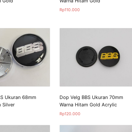
n Gold
Warna Hitam Gold
Rp
110.000
BS Ukuran 68mm
Dop Velg BBS Ukuran 70mm
 Silver
Warna Hitam Gold Acrylic
Rp
120.000