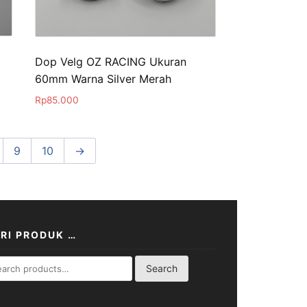
Dop Velg OZ RACING Ukuran
60mm Warna Silver Merah
Rp
85.000
9
10
→
RI PRODUK …
rch
Search