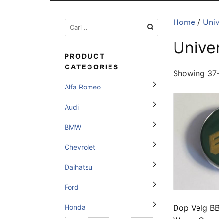
Home
/
Univ
Cari
untuk:
Unive
PRODUCT
CATEGORIES
Showing 37–
Alfa Romeo
Audi
BMW
Chevrolet
Daihatsu
Ford
Dop Velg B
Honda