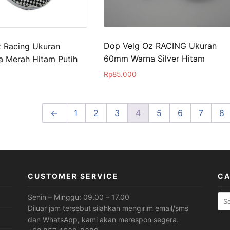
Dop Velg Oz RACING Ukuran
 Racing Ukuran
60mm Warna Silver Hitam
 Merah Hitam Putih
Rp
85.000
←
1
2
3
4
5
6
7
8
CUSTOMER SERVICE
CA
Sea
Senin – Minggu: 09.00 – 17.00
for:
Diluar jam tersebut silahkan mengirim email/sms
dan WhatsApp, kami akan merespon segera.