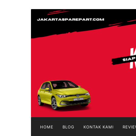
Langsung
ke
jakartasparepart
konten
Aksesoris
Mobil
Online
HOME
BLOG
KONTAK KAMI
REVIE